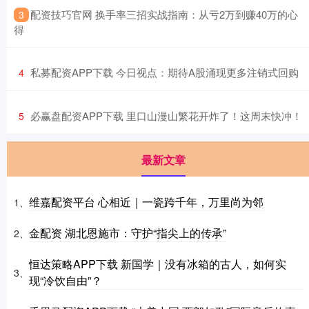
​配资技巧官网 换手率三招实战指南：从亏2万到赚40万的心
3
得
​私募配资APP下载 今日视点：期待A股涌现更多注销式回购
4
​必赢盘配资APP下载 里口山漫山繁花开炸了！这周末快冲！
5
最新文章
维嘉配资平台 心相近｜一瓷跨千年，万里尚为邻
1、
金配资 湖北恩施市：守护“指尖上的传承”
2、
恒达策略APP下载 新国学｜没有冰箱的古人，如何实
3、
现“冷饮自由”？