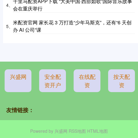
千里马配资APP下载 “大美中国·西部如歌”国际音乐故事
4、
会在重庆举行
米配资官网 家长花 3 万打造“少年马斯克”，还有“6 天创
5、
办 AI 公司”课
兴盛网
安全配
在线配
按天配
资开户
资
资
友情链接：
Powered by
兴盛网
RSS地图
HTML地图